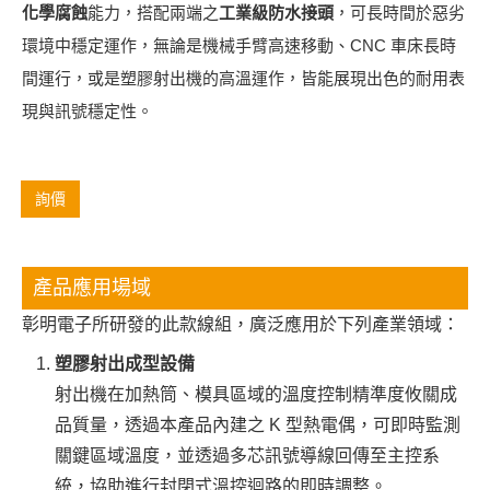
化學腐蝕
能力，搭配兩端之
工業級防水接頭
，可長時間於惡劣
環境中穩定運作，無論是機械手臂高速移動、CNC 車床長時
間運行，或是塑膠射出機的高溫運作，皆能展現出色的耐用表
現與訊號穩定性。
詢價
產品應用場域
彰明電子所研發的此款線組，廣泛應用於下列產業領域：
塑膠射出成型設備
射出機在加熱筒、模具區域的溫度控制精準度攸關成
品質量，透過本產品內建之 K 型熱電偶，可即時監測
關鍵區域溫度，並透過多芯訊號導線回傳至主控系
統，協助進行封閉式溫控迴路的即時調整。