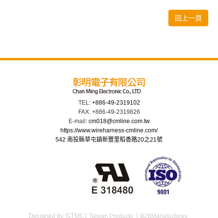
回上一頁
TEL:
+886-49-2319102
FAX: +886-49-2319826
E-mail:
cm018@cmline.com.tw
https://www.wireharness-cmline.com/
542 南投縣草屯鎮新豐里稻香路20之21號
Designed by GTMC
Taiwan Products
B2BManufactures