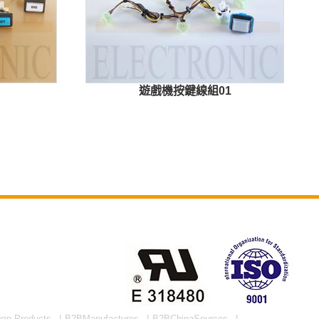
遊戲機按鍵線組01
wan Products
B2BManufactures
B2BChinaSources