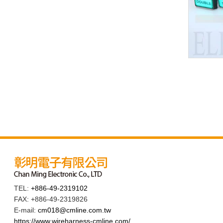
TEL:
+886-49-2319102
FAX: +886-49-2319826
E-mail:
cm018@cmline.com.tw
https://www.wireharness-cmline.com/