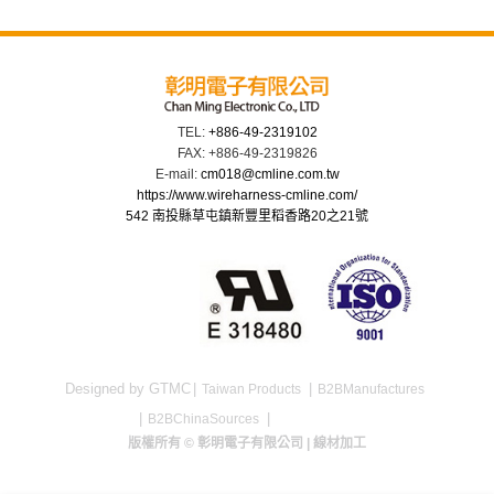
TEL:
+886-49-2319102
FAX: +886-49-2319826
E-mail:
cm018@cmline.com.tw
https://www.wireharness-cmline.com/
542 南投縣草屯鎮新豐里稻香路20之21號
Designed by GTMC
Taiwan Products
B2BManufactures
B2BChinaSources
版權所有 © 彰明電子有限公司 | 線材加工