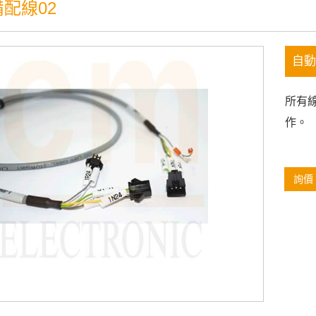
配線02
自動
所有
作。
詢價