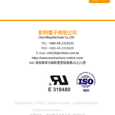
TEL:
+886-49-2319102
FAX: +886-49-2319826
E-mail:
cm018@cmline.com.tw
https://www.wireharness-cmline.com/
542 南投縣草屯鎮新豐里稻香路20之21號
Designed by GTMC
Taiwan Products
B2BManufactures
B2BChinaSources